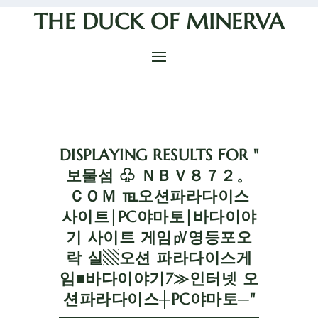
THE DUCK OF MINERVA
DISPLAYING RESULTS FOR "
보물섬 ♧ ＮＢＶ８７２。
ＣＯＭ ℡오션파라다이스
사이트|PC야마토|바다이야
기 사이트 게임㎴영등포오
락 실▧오션 파라다이스게
임■바다이야기7≫인터넷 오
션파라다이스┼PC야마토─"